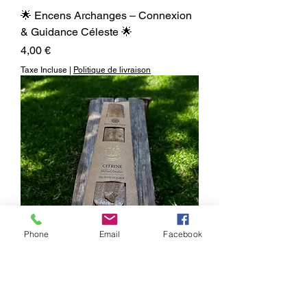
🌟 Encens Archanges – Connexion
& Guidance Céleste 🌟
Prix
4,00 €
Taxe Incluse
|
Politique de livraison
Phone
Email
Facebook
Porte encens avec pierre
Prix
12,00 €