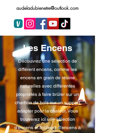
audeladubienetre@outlook.com
Les Encens
Découvrez une sélection de
différent encens, comme les
encens en grain de résine
naturelles avec différentes
propriétés à faire brûler sur un
charbon de bois sur un support
adapter pour la chaleur. Vous
trouverez ici une sélection
d'encens et brûleurs d'encens à