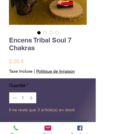
Encens Tribal Soul 7
Chakras
Prix
2,00 €
Taxe Incluse
|
Politique de livraison
Quantité
*
Il ne reste que 3 article(s) en stock
Ajouter au panier