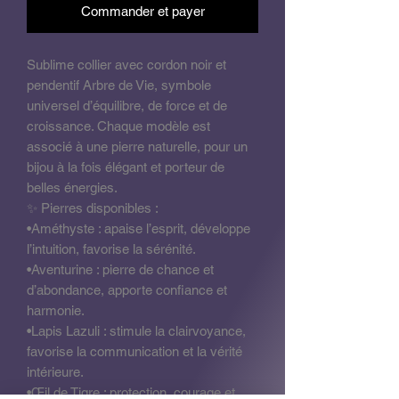
Commander et payer
Sublime collier avec cordon noir et
pendentif Arbre de Vie, symbole
universel d’équilibre, de force et de
croissance. Chaque modèle est
associé à une pierre naturelle, pour un
bijou à la fois élégant et porteur de
belles énergies.
✨ Pierres disponibles :
•Améthyste : apaise l’esprit, développe
l’intuition, favorise la sérénité.
•Aventurine : pierre de chance et
d’abondance, apporte confiance et
harmonie.
•Lapis Lazuli : stimule la clairvoyance,
favorise la communication et la vérité
intérieure.
•Œil de Tigre : protection, courage et