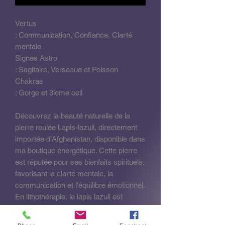
Vertus
: Communication, Confiance, Clarté
mentale
Signes Astro
: Sagitaire, Verseaue et Poisson
Chakras
: Gorge et 3ieme oeil
Découvrez la beauté naturelle de la
pierre roulée Lapis-lazuli, directement
importée d'Afghanistan, disponible dans
ma boutique énergétique. Cette pierre
est réputée pour ses bienfaits spirituels,
favorisant la clarté mentale, la
communication et l'équilibre émotionnel.
En lithothérapie, le lapis lazuli est
associé au chakra de la gorge,
favorisant l'expression de soi et la