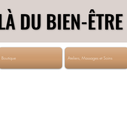
LÀ DU BIEN-ÊTRE
LÀ DU BIEN-ÊTRE
Boutique
Ateliers, Massages et Soins