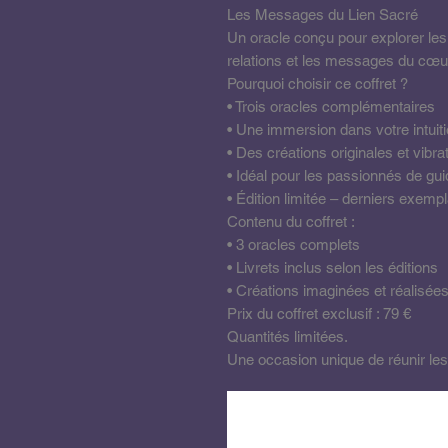
Les Messages du Lien Sacré
Un oracle conçu pour explorer les
relations et les messages du cœu
Pourquoi choisir ce coffret ?
• Trois oracles complémentaires
• Une immersion dans votre intuit
• Des créations originales et vibra
• Idéal pour les passionnés de g
• Édition limitée – derniers exemp
Contenu du coffret :
• 3 oracles complets
• Livrets inclus selon les éditions
• Créations imaginées et réalisées
Prix du coffret exclusif : 79 €
Quantités limitées.
Une occasion unique de réunir les 