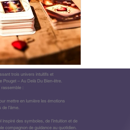
ant trois univers intuitifs et
e Pouget – Au Delà Du Bien-être.
e rassemble :
pour mettre en lumière les émotions
s de l’âme.
 inspiré des symboles, de l’intuition et de
able compagnon de guidance au quotidien.