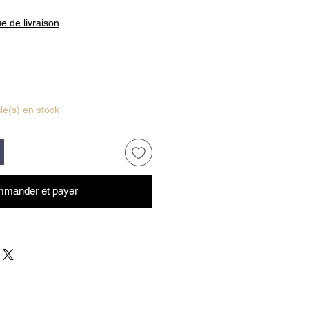
ue de livraison
cle(s) en stock
mander et payer