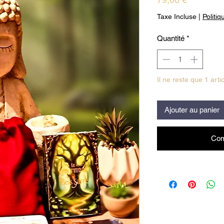
Taxe Incluse
|
Politiq
Quantité
*
Il ne reste que 1 arti
Ajouter au panier
Com