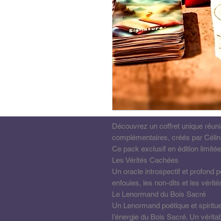
Découvrez un coffret unique réuniss
complémentaires, créés par Célin
Ce pack exclusif en édition limité
Les Vérités Cachées
Un oracle introspectif et profond 
enfouies, les non-dits et les vérité
Le Lenormand du Bois Sacré
Un Lenormand poétique et spirituel
l’énergie du Bois Sacré. Un vérit