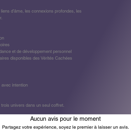
 liens d’âme, les connexions profondes, les
r.
ion
toires
uidance et de développement personnel
laires disponibles des Vérités Cachées
 avec intention
trois univers dans un seul coffret.
Aucun avis pour le moment
Partagez votre expérience, soyez le premier à laisser un avis.