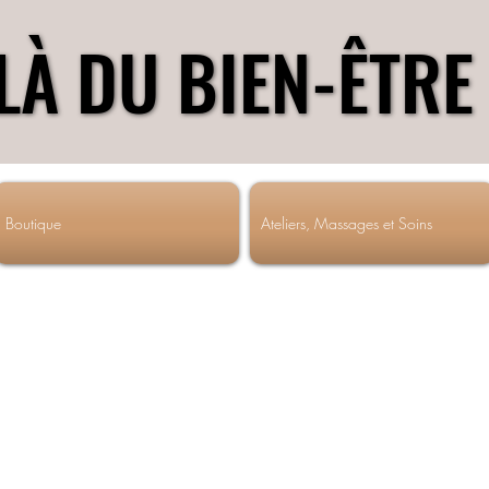
LÀ DU BIEN-ÊTRE
LÀ DU BIEN-ÊTRE
Boutique
Ateliers, Massages et Soins