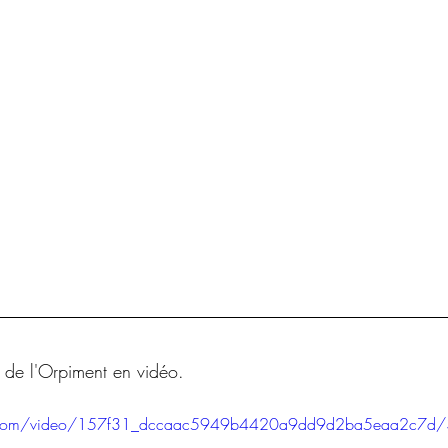
s de l'Orpiment en vidéo.
tic.com/video/157f31_dccaac5949b4420a9dd9d2ba5eaa2c7d/