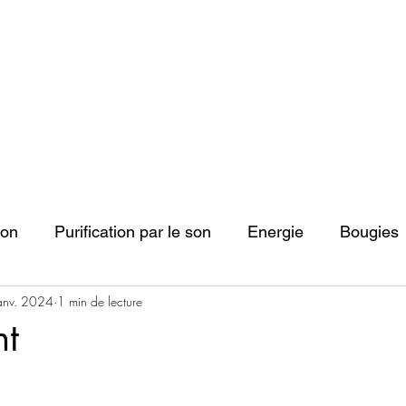
ion
Purification par le son
Energie
Bougies
anv. 2024
1 min de lecture
nt