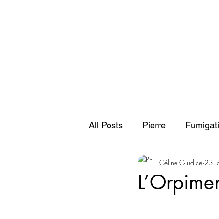
All Posts
Pierre
Fumigat
Céline Giudice
23 j
symbolique des animaux
L’Orpime