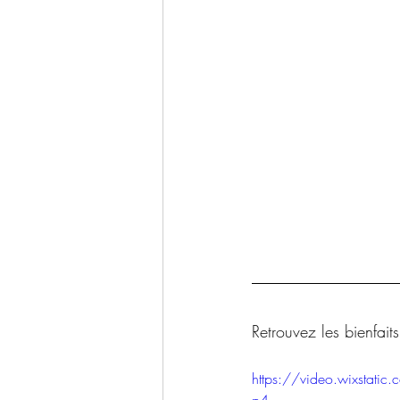
Retrouvez les bienfait
https://video.wixsta
p4