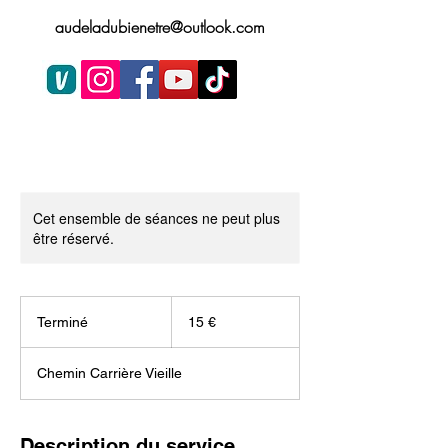
audeladubienetre@outlook.com
Cet ensemble de séances ne peut plus
être réservé.
15
euros
Terminé
T
15 €
e
r
Chemin Carrière Vieille
m
i
n
é
Description du service