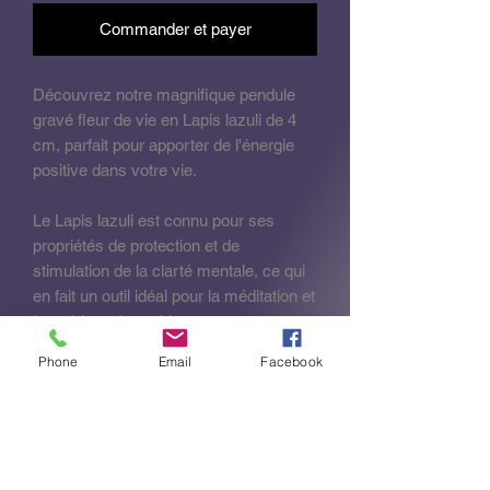
Commander et payer
Découvrez notre magnifique pendule
gravé fleur de vie en Lapis lazuli de 4
cm, parfait pour apporter de l'énergie
positive dans votre vie.
Le Lapis lazuli est connu pour ses
propriétés de protection et de
stimulation de la clarté mentale, ce qui
en fait un outil idéal pour la méditation et
la guérison énergétique.
Phone
Email
Facebook
Utilisez ce pendule pour vous aider à
prendre des décisions, à équilibrer vos
chakras et à canaliser les énergies
universelles.