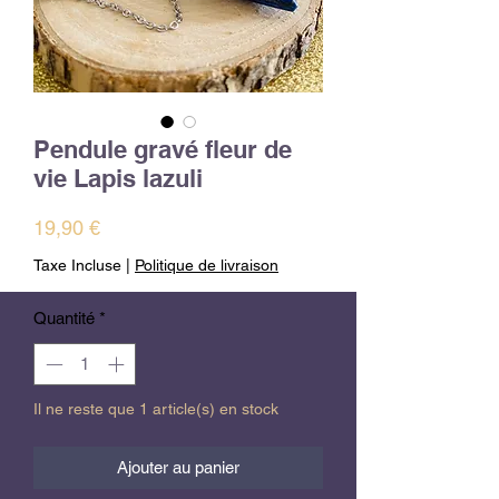
Pendule gravé fleur de
vie Lapis lazuli
Prix
19,90 €
Taxe Incluse
|
Politique de livraison
Quantité
*
Il ne reste que 1 article(s) en stock
Ajouter au panier