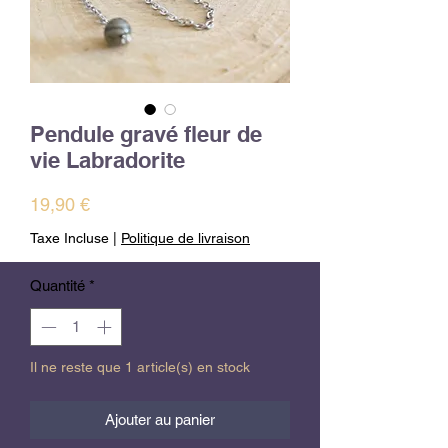
Pendule gravé fleur de
vie Labradorite
Prix
19,90 €
Taxe Incluse
|
Politique de livraison
Quantité
*
Il ne reste que 1 article(s) en stock
Ajouter au panier