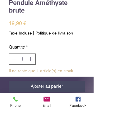
Pendule Améthyste
brute
Prix
19,90 €
Taxe Incluse
|
Politique de livraison
Quantité
*
Il ne reste que 1 article(s) en stock
Ajouter au panier
Commander et payer
Phone
Email
Facebook
Pendule amethyste brut 7 Chakras
Origine: Brésil